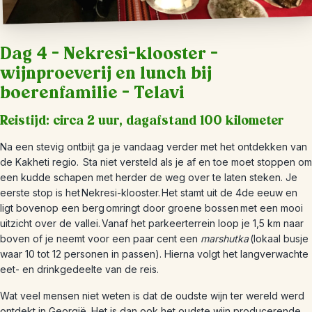
Dag 4 – Nekresi-klooster –
wijnproeverij en lunch bij
boerenfamilie – Telavi
Reistijd: circa 2 uur, dagafstand 100 kilometer
Na een stevig ontbijt ga je vandaag verder met het ontdekken van
de Kakheti regio. Sta niet versteld als je af en toe moet stoppen om
een kudde schapen met herder de weg over te laten steken. Je
eerste stop is het Nekresi-klooster. Het stamt uit de 4de eeuw en
ligt bovenop een berg omringt door groene bossen met een mooi
uitzicht over de vallei. Vanaf het parkeerterrein loop je 1,5 km naar
boven of je neemt voor een paar cent een
marshutka
(lokaal busje
waar 10 tot 12 personen in passen). Hierna volgt het langverwachte
eet- en drinkgedeelte van de reis.
Wat veel mensen niet weten is dat de oudste wijn ter wereld werd
ontdekt in Georgië. Het is dan ook het oudste wijn producerende