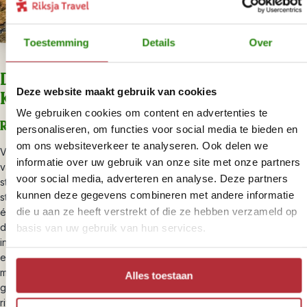
Toestemming
Details
Over
Dag 5 Telavi – Ananuri kasteel –
Deze website maakt gebruik van cookies
Kazbegi
We gebruiken cookies om content en advertenties te
Reistijd: circa 5 uur, dagafstand 200 kilometer
personaliseren, om functies voor social media te bieden en
om ons websiteverkeer te analyseren. Ook delen we
Vandaag een mooie reisdag voor de boeg richting het noorden
informatie over uw gebruik van onze site met onze partners
van Georgië met een aantal stops die je niet wil missen. De eerste
voor social media, adverteren en analyse. Deze partners
stop is bij het Ananuri-kasteel. Ananuri grenst aan een helderblauw
kunnen deze gegevens combineren met andere informatie
stuwmeer en dat levert mooie plaatjes op. Daarna is het tijd om
die u aan ze heeft verstrekt of die ze hebben verzameld op
één van de mooiste bergroutes van Georgië te trotseren;
de Georgian Military Highway. Deze weg begint in Tbilisi en eindigt
basis van uw gebruik van hun services.
in Rusland en was vroeger een belangrijke handelsroute. Het is
een slingerende tweebaansweg die zich over de bergen
manoeuvreert, waarbij je onderweg op bijzondere uitzichten
Alles toestaan
getrakteerd wordt. Je komt ook langs Passanauri waar twee
rivieren, één wit gekleurd en een zwart bij direct langs elkaar