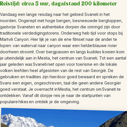
Reistijd: circa 5 uur, dagafstand 200 kilometer
Vandaag een lange reisdag naar het gebied Svaneti in het
noorden. Ongerept met hoge bergen, besneeuwde bergtoppen,
gastvrije Svaneten en authentieke dorpen die omringd zijn door
traditionele verdedigingstorens. Onderweg heb tijd voor stops bij
Martvili Canyon. Hier lijk je van de ene filmset naar de ander te
lopen: van waterval naar canyon waar een helderblauwe rivier
doorheen stroomt. Over bergpassen en langs kuddes koeien kom
je uiteindelijk aan in Mestia, het centrum van Svaneti. Tot een aantal
jaar geleden was Svaneti niet open voor toerisme en de lokale
volken leefden heel afgesloten van de rest van Georgië. De
gebruiken en tradities zijn hierdoor goed bewaard en spreken de
Svans een eigen, ongeschreven, taal die geen andere Georgiër
goed verstaat. Je overnacht in Mestia, het centrum om Svaneti te
ontdekken. Vanaf dit dorpje reis je naar de startpunten van
populaire hikes en ontdek je de omgeving.