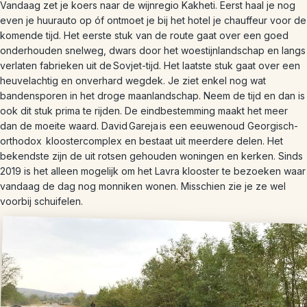
Vandaag zet je koers naar de wijnregio Kakheti. Eerst haal je nog
even je huurauto op óf ontmoet je bij het hotel je chauffeur voor de
komende tijd. Het eerste stuk van de route gaat over een goed
onderhouden snelweg, dwars door het woestijnlandschap en langs
verlaten fabrieken uit de Sovjet-tijd. Het laatste stuk gaat over een
heuvelachtig en onverhard wegdek. Je ziet enkel nog wat
bandensporen in het droge maanlandschap. Neem de tijd en dan is
ook dit stuk prima te rijden. De eindbestemming maakt het meer
dan de moeite waard. David Gareja is een eeuwenoud Georgisch-
orthodox kloostercomplex en bestaat uit meerdere delen. Het
bekendste zijn de uit rotsen gehouden woningen en kerken. Sinds
2019 is het alleen mogelijk om het Lavra klooster te bezoeken waar
vandaag de dag nog monniken wonen. Misschien zie je ze wel
voorbij schuifelen.