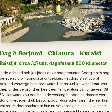
Dag 8 Borjomi – Chiatura – Kutaisi
Reistijd: circa 3,5 uur, dagafstand 200 kilometer
In de ochtend heb je tijdens deze hoogtepunten Georgië reis nog
de even tijd om Borjomi te ontdekken. Het dorp staat vooral
bekend vanwege haar bronwater. Het natuurlijke water komt van
diep onder de grond en heeft een temperatuur van ongeveer 38
°C. Het water zou een helende werking hebben en daarom werd
Borjomi vroeger druk bezocht door Russische tsaren die hier hun
vakanties doorbrachten in hun nu vervallen paleizen. Je kunt het
water direct uit de bron proeven maar verwacht geen zachte spa-