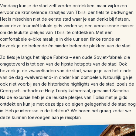
Vandaag kun je de stad zelf verder ontdekken, maar wij kozen
ervoor de kronkelende straatjes van Tbilisi per fiets te bedwingen.
Het is misschien niet de eerste stad waar je aan denkt bij fietsen,
maar deze tour mét lokale gids vinden wij een verrassende manier
om de leukste plekjes van Tbilisi te ontdekken. Met een
comfortabele e-bike maak je in drie uur een flinke ronde en
bezoek je de bekende én minder bekende plekken van de stad.
Zo fiets je langs het hippe Fabrika – een oude Sovjet-fabriek die
omgetoverd is tot een van de hipste hotspots van de stad. Ook
bezoek je de zwavelbaden van de stad, waar je je aan het einde
van de dag -welverdiend- in onder kan dompelen. Natuurlijk ga je
ook niet voorbij aan de historische highlights van de stad, zoals de
Georgisch-orthodoxe Holy Trinity kathedraal, genaamd Sameba.
Na de excursie heb je de leukste plekjes van Tbilisi met je gids
ontdekt en kun je met deze tips op eigen gelegenheid de stad nog
in. Heb je interesse in de fietstour? We horen het graag zodat we
deze kunnen toevoegen aan je reisplan.