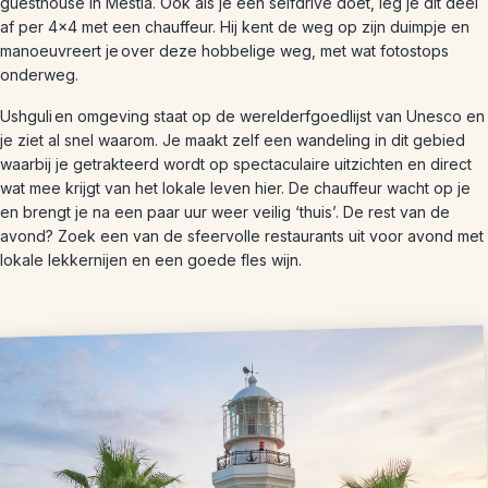
guesthouse in Mestia. Ook als je een selfdrive doet, leg je dit deel
af per 4×4 met een chauffeur. Hij kent de weg op zijn duimpje en
manoeuvreert je over deze hobbelige weg, met wat fotostops
onderweg.
Ushguli en omgeving staat op de werelderfgoedlijst van Unesco en
je ziet al snel waarom. Je maakt zelf een wandeling in dit gebied
waarbij je getrakteerd wordt op spectaculaire uitzichten en direct
wat mee krijgt van het lokale leven hier. De chauffeur wacht op je
en brengt je na een paar uur weer veilig ‘thuis’. De rest van de
avond? Zoek een van de sfeervolle restaurants uit voor avond met
lokale lekkernijen en een goede fles wijn.