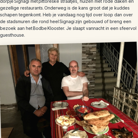
dorpje Signagi met pittoreske straatjes, huizen met rode daken en
gezellige restaurants. Onderweg is de kans groot dat je kuddes
schapen tegenkomt. Heb je vandaag nog tijd over loop dan over
de stadsmuren die rond heel Signagi zijn gebouwd of breng een
bezoek aan het Bodbe Klooster. Je slaapt vannacht in een sfeervol
guesthouse.