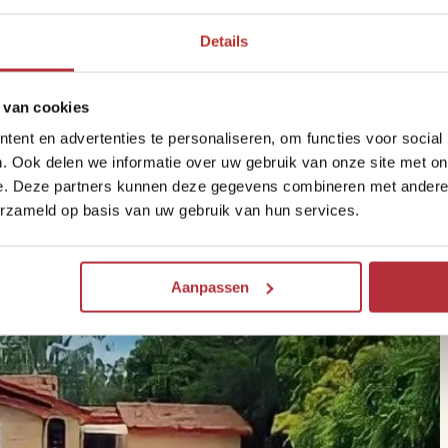
bracht, vanwaar je doorvliegt naar
Details
ening mee dat je bij het verlaten van India
 graag voorafgaand aan je Bhutanreis juist
rd ook.
 van cookies
ent en advertenties te personaliseren, om functies voor social
. Ook delen we informatie over uw gebruik van onze site met on
e. Deze partners kunnen deze gegevens combineren met andere i
erzameld op basis van uw gebruik van hun services.
Aanpassen