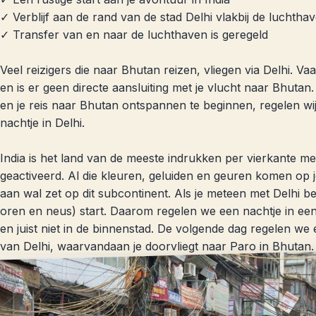
✓ Verblijf aan de rand van de stad Delhi vlakbij de luchtha
✓ Transfer van en naar de luchthaven is geregeld
Veel reizigers die naar Bhutan reizen, vliegen via Delhi. V
en is er geen directe aansluiting met je vlucht naar Bhuta
en je reis naar Bhutan ontspannen te beginnen, regelen wi
nachtje in Delhi.
India is het land van de meeste indrukken per vierkante me
geactiveerd. Al die kleuren, geluiden en geuren komen op j
aan wal zet op dit subcontinent. Als je meteen met Delhi beg
oren en neus) start. Daarom regelen we een nachtje in een
en juist niet in de binnenstad. De volgende dag regelen we
van Delhi, waarvandaan je doorvliegt naar Paro in Bhutan.