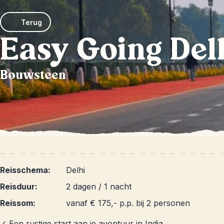
Terug
Easy Going Del
Bouwsteen
Reisschema:
Delhi
Reisduur:
2 dagen / 1 nacht
Reissom:
vanaf € 175,- p.p. bij 2 personen
✓ Een rustige start aan je avontuur in India