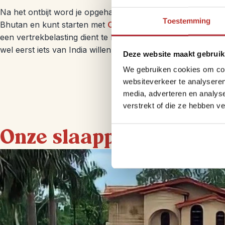
Na het ontbijt word je opgehaald en naar de luchthaven ge
Toestemming
Bhutan en kunt starten met
Op Hoog bezoek
. Houd er rek
een vertrekbelasting dient te betalen van 150 rupia. Zou je
wel eerst iets van India willen proeven, dan kan dat uiteraa
Deze website maakt gebruik
We gebruiken cookies om cont
websiteverkeer te analyseren
media, adverteren en analys
verstrekt of die ze hebben v
Onze slaapplekken