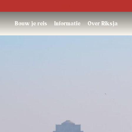
Trustpilot
Bouw je reis
Informatie
Over Riksja