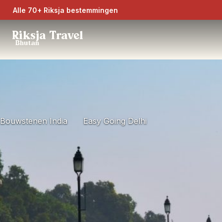
Alle 70+ Riksja bestemmingen
Riksja Travel
Bhutan
Bouwstenen India
Easy Going Delhi