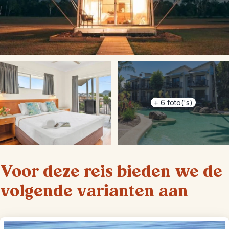
+
6
foto('s)
Voor deze reis bieden we de
volgende varianten aan