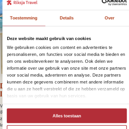
Toestemming
Details
Over
Deze website maakt gebruik van cookies
We gebruiken cookies om content en advertenties te
personaliseren, om functies voor social media te bieden en
om ons websiteverkeer te analyseren. Ook delen we
informatie over uw gebruik van onze site met onze partners
voor social media, adverteren en analyse. Deze partners
kunnen deze gegevens combineren met andere informatie
Dag 10 dagexcursie K’Gari (Fraser
die u aan ze heeft verstrekt of die ze hebben verzameld op
Island)
basis van uw gebruik van hun services.
Vandaag ontdek je het grootste zandeiland ter wereld – K’Gari
(Fraser Island). Het eiland, gevormd over 800.000 jaar door lagen
Alles toestaan
zand, draagt tegenwoordig het gewicht van het 120 kilometer lange
landschap. In 1993 werd Fraser Island uitgeroepen tot