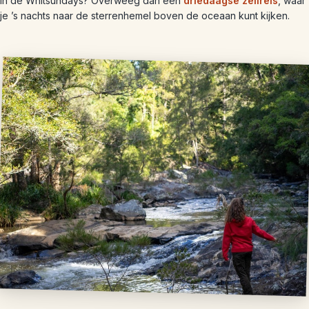
in de Whitsundays? Overweeg dan een
driedaagse zeilreis
, waar
je ’s nachts naar de sterrenhemel boven de oceaan kunt kijken.