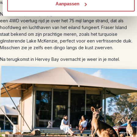
werelderfgoed vanwege zijn natuurlijke diversiteit.
Aanpassen
Na het ontbijt word je opgehaald voor je Fraser Island-tour. Met
een 4WD voertuig rijd je over het 75 mijl lange strand, dat als
hoofdweg en luchthaven van het eiland fungeert. Fraser Island
staat bekend om zijn prachtige meren, zoals het turquoise
glinsterende Lake McKenzie, perfect voor een verfrissende duik.
Misschien zie je zelfs een dingo langs de kust zwerven.
Na terugkomst in Hervey Bay overnacht je weer in je motel.