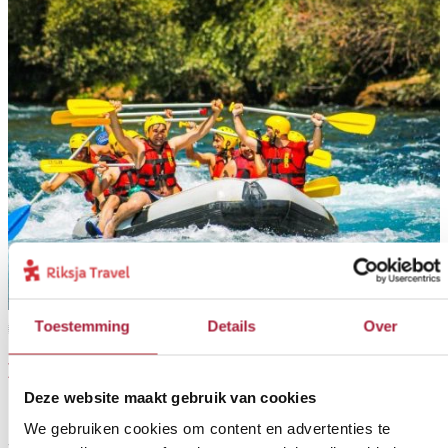
Toestemming
Details
Over
1
Extra activiteit
Raften op de Manso Rivier
Deze website maakt gebruik van cookies
Reissom:
We gebruiken cookies om content en advertenties te
vanaf € {42036},- p.p. bij 2 personen