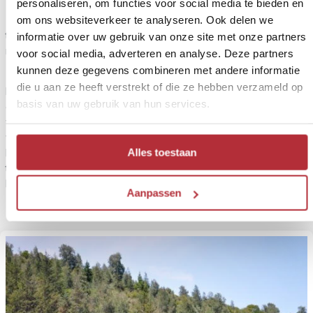
personaliseren, om functies voor social media te bieden en
Inbegrepen:
om ons websiteverkeer te analyseren. Ook delen we
transport vanaf ontmoetingspunt, Engelssprekende gids,
informatie over uw gebruik van onze site met onze partners
materiaal en snack
voor social media, adverteren en analyse. Deze partners
kunnen deze gegevens combineren met andere informatie
die u aan ze heeft verstrekt of die ze hebben verzameld op
Ervaar raften op de Manso Rivier, midden tussen ruige bergen
basis van uw gebruik van hun services.
en groene bossen. Met een gids ga je langs rustige en wat
wildere stroomversnellingen. Ideaal voor beginners, maar met
voldoende uitdaging voor wie al wat ervaring heeft. Het frisse,
Alles toestaan
heldere water maakt het extra bijzonder. Na afloop is er tijd om
te ontspannen met een snack bij de Puerto Manso camping en
het avontuur na te praten voordat je terugkeert naar Bariloche.
Aanpassen