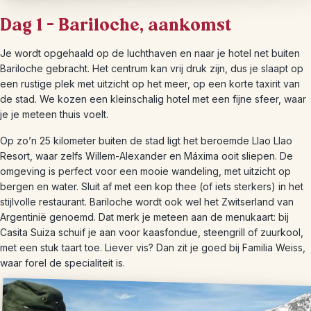
Dag 1 – Bariloche, aankomst
Je wordt opgehaald op de luchthaven en naar je hotel net buiten
Bariloche gebracht. Het centrum kan vrij druk zijn, dus je slaapt op
een rustige plek met uitzicht op het meer, op een korte taxirit van
de stad. We kozen een kleinschalig hotel met een fijne sfeer, waar
je je meteen thuis voelt.
Op zo’n 25 kilometer buiten de stad ligt het beroemde Llao Llao
Resort, waar zelfs Willem-Alexander en Máxima ooit sliepen. De
omgeving is perfect voor een mooie wandeling, met uitzicht op
bergen en water. Sluit af met een kop thee (of iets sterkers) in het
stijlvolle restaurant. Bariloche wordt ook wel het Zwitserland van
Argentinië genoemd. Dat merk je meteen aan de menukaart: bij
Casita Suiza schuif je aan voor kaasfondue, steengrill of zuurkool,
met een stuk taart toe. Liever vis? Dan zit je goed bij Familia Weiss,
waar forel de specialiteit is.