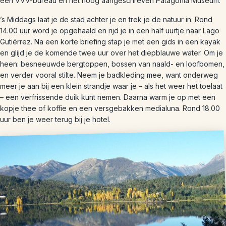
een VVV-bureau en het hoog aangeschreven Patagonia Museum.
’s Middags laat je de stad achter je en trek je de natuur in. Rond
14.00 uur word je opgehaald en rijd je in een half uurtje naar Lago
Gutiérrez. Na een korte briefing stap je met een gids in een kayak
en glijd je de komende twee uur over het diepblauwe water. Om je
heen: besneeuwde bergtoppen, bossen van naald- en loofbomen,
en verder vooral stilte. Neem je badkleding mee, want onderweg
meer je aan bij een klein strandje waar je – als het weer het toelaat
– een verfrissende duik kunt nemen. Daarna warm je op met een
kopje thee of koffie en een versgebakken medialuna. Rond 18.00
uur ben je weer terug bij je hotel.