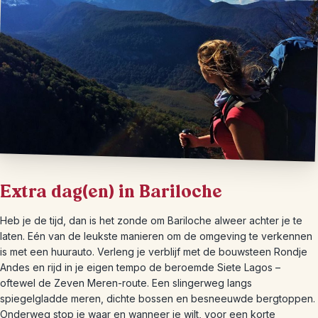
Extra dag(en) in Bariloche
Heb je de tijd, dan is het zonde om Bariloche alweer achter je te
laten. Eén van de leukste manieren om de omgeving te verkennen
is met een huurauto. Verleng je verblijf met de bouwsteen Rondje
Andes en rijd in je eigen tempo de beroemde Siete Lagos –
oftewel de Zeven Meren-route. Een slingerweg langs
spiegelgladde meren, dichte bossen en besneeuwde bergtoppen.
Onderweg stop je waar en wanneer je wilt, voor een korte