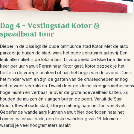
Dag 4 – Vestingstad Kotor &
speedboat tour
Dieper in de baai ligt de oude ommuurde stad Kotor. Met de auto
parkeer je buiten de stad, want het oude centrum is autovrij. Een
leuk alternatief is de lokale bus, bijvoorbeeld de Blue Line die één
keer per uur vanuit Perast naar Kotor gaat. Kotor bezoek je het
beste in de vroege ochtend of aan het begin van de avond. Dan is
het minder warm en zijn de gasten van de cruiseschepen er nog
niet of weer vertrokken. Dwaal door de kleine steegjes met immens
hoge muren en verbaas je over de grote hoeveelheid katten. Zij
houden de muizen én slangen buiten de poort. Vanuit de Stari
Grad, oftewel oude stad, klim je omhoog naar het fort van Sveti.
Geoefende wandelaars kunnen vanuit hier doorlopen naar het
Lovcen nationaal park, een flinke wandeling van 16-kilometer
waarbij je veel hoogtemeters maakt.