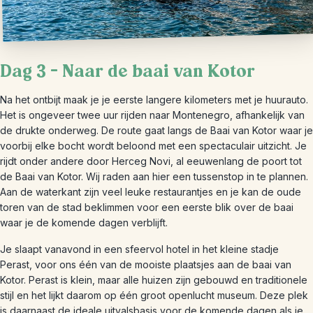
Dag 3 – Naar de baai van Kotor
Na het ontbijt maak je je eerste langere kilometers met je huurauto.
Het is ongeveer twee uur rijden naar Montenegro, afhankelijk van
de drukte onderweg. De route gaat langs de Baai van Kotor waar je
voorbij elke bocht wordt beloond met een spectaculair uitzicht. Je
rijdt onder andere door Herceg Novi, al eeuwenlang de poort tot
de Baai van Kotor. Wij raden aan hier een tussenstop in te plannen.
Aan de waterkant zijn veel leuke restaurantjes en je kan de oude
toren van de stad beklimmen voor een eerste blik over de baai
waar je de komende dagen verblijft.
Je slaapt vanavond in een sfeervol hotel in het kleine stadje
Perast, voor ons één van de mooiste plaatsjes aan de baai van
Kotor. Perast is klein, maar alle huizen zijn gebouwd en traditionele
stijl en het lijkt daarom op één groot openlucht museum. Deze plek
is daarnaast de ideale uitvalsbasis voor de komende dagen als je