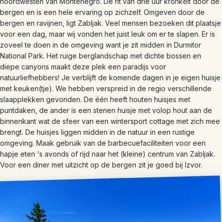
noordwesten van Montenegro. De rit van drie uur kronkelt door de
bergen en is een hele ervaring op zichzelf. Omgeven door de
bergen en ravijnen, ligt Zabljak. Veel mensen bezoeken dit plaatsje
voor een dag, maar wij vonden het juist leuk om er te slapen. Er is
zoveel te doen in de omgeving want je zit midden in Durmitor
National Park. Het ruige berglandschap met dichte bossen en
diepe canyons maakt deze plek een paradijs voor
natuurliefhebbers! Je verblijft de komende dagen in je eigen huisje
met keuken(tje). We hebben verspreid in de regio verschillende
slaapplekken gevonden. De één heeft houten huisjes met
puntdaken, de ander is een stenen huisje met volop hout aan de
binnenkant wat de sfeer van een wintersport cottage met zich mee
brengt. De huisjes liggen midden in de natuur in een rustige
omgeving. Maak gebruik van de barbecuefaciliteiten voor een
hapje eten ‘s avonds of rijd naar het (kleine) centrum van Zabljak.
Voor een diner met uitzicht op de bergen zit je goed bij Izvor.