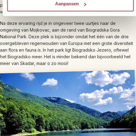
Aanpassen
plaatse regelen. Er zijn kortere en langere ziplines. Kijk ter plaatsje
welke je het meeste aanspreekt.
Na deze ervaring rijd je in ongeveer twee uurtjes naar de
omgeving van Mojkovac, aan de rand van Biogradska Gora
National Park. Deze plek is bijzonder omdat het één van de drie
overgebleven regenwouden van Europa met een grote diversiteit
aan flora en fauna is. In het park ligt Biogradsko Jezero, oftewel
het Biogradsko meer. Het is minder bekend dan bijvoorbeeld het
meer van Skadar, maar o zo mooi!