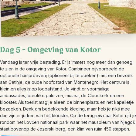
Dag 5 – Omgeving van Kotor
Vandaag is ter vrije besteding. Er is immers nog meer dan genoeg
te zien in de omgeving van Kotor. Combineer bijvoorbeeld de
optionele hamproeverij (optioneel bij te boeken) met een bezoek
aan Cetinje, de oude hoofdstad van Montenegro. Het centrum is
klein en alles is op loopafstand. Je vindt er voormalige
ambassades, barokke paleizen, musea, de Cipur kerk en een
klooster. Als toerist mag je alleen de binnenplaats en het kapelletje
bezoeken. Denk om bedekkende kleding, maar heb je niks mee
dan zijn er jurken van het klooster. Op de terugreis naar Kotor rijd je
rondom het Lovćen nationaal park waar het mausoleum van Njegoš
staat bovenop de Jezerski berg, een klim van ruim 450 stappen.