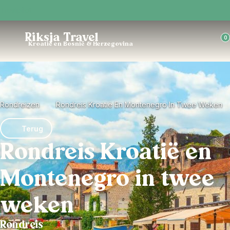
Trustpilot
Riksja Travel
0
Kroatië en Bosnië & Herzegovina
Rondreizen
Rondreis Kroatië En Montenegro In Twee Weken
Terug
Rondreis Kroatië en
Montenegro in twee
weken
Rondreis