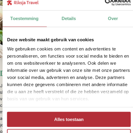
Toestemming
Details
Over
Deze website maakt gebruik van cookies
We gebruiken cookies om content en advertenties te
personaliseren, om functies voor social media te bieden en
om ons websiteverkeer te analyseren. Ook delen we
informatie over uw gebruik van onze site met onze partners
Dag 8 – Aankomst Biogradska Gora
voor social media, adverteren en analyse. Deze partners
kunnen deze gegevens combineren met andere informatie
Je reist vandaag verder door Montenegro. De rit naar je volgende
die u aan ze heeft verstrekt of die ze hebben verzameld op
slaapplek duurt niet zo lang, maximaal zon twee uur. Je kunt
basis van uw gebruik van hun services.
vanmorgen dus rustig aan doen. Onderweg rijd je langs de diepste
canyon van Europa bij de Tara rivier. Een tussenstop voor wat
mooie omgevingsfoto’s is zeker aan te raden. Wel in voor een
adrenaline boost? Optioneel kun je over de canyon ziplinen. Voel
Alles toestaan
je zo vrij als een vogel terwijl je met duizelingwekkende snelheden
over het 800 meter diepe ravijn raast. Deze excursie kan je zelf ter