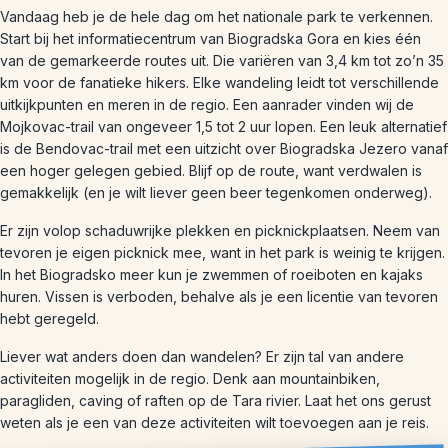
Vandaag heb je de hele dag om het nationale park te verkennen.
Start bij het informatiecentrum van Biogradska Gora en kies één
van de gemarkeerde routes uit. Die variëren van 3,4 km tot zo’n 35
km voor de fanatieke hikers. Elke wandeling leidt tot verschillende
uitkijkpunten en meren in de regio. Een aanrader vinden wij de
Mojkovac-trail van ongeveer 1,5 tot 2 uur lopen. Een leuk alternatief
is de Bendovac-trail met een uitzicht over Biogradska Jezero vanaf
een hoger gelegen gebied. Blijf op de route, want verdwalen is
gemakkelijk (en je wilt liever geen beer tegenkomen onderweg).
Er zijn volop schaduwrijke plekken en picknickplaatsen. Neem van
tevoren je eigen picknick mee, want in het park is weinig te krijgen.
In het Biogradsko meer kun je zwemmen of roeiboten en kajaks
huren. Vissen is verboden, behalve als je een licentie van tevoren
hebt geregeld.
Liever wat anders doen dan wandelen? Er zijn tal van andere
activiteiten mogelijk in de regio. Denk aan mountainbiken,
paragliden, caving of raften op de Tara rivier. Laat het ons gerust
weten als je een van deze activiteiten wilt toevoegen aan je reis.