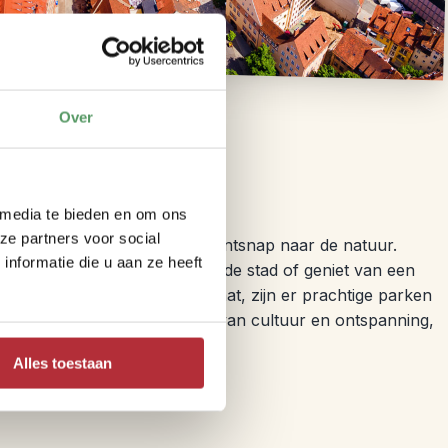
Over
 ontspanning?
 media te bieden en om ons
ze partners voor social
e: verken verder de stad of ontsnap naar de natuur.
nformatie die u aan ze heeft
n panoramisch uitzicht over de stad of geniet van een
Indien je liever de natuur in gaat, zijn er prachtige parken
enberg biedt de perfecte mix van cultuur en ontspanning,
te maar memorabele reis.
Alles toestaan