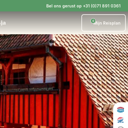
Bel ons gerust op +31 (0)71 891 0361
0
sja
Mijn Reisplan