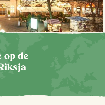
te op de
Riksja