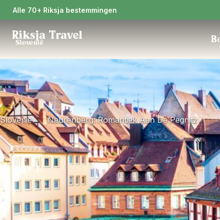
Alle 70+ Riksja bestemmingen
Riksja Travel
Bo
Slovenië
Slovenie
Neurenberg: Romantiek Aan De Pegnitz