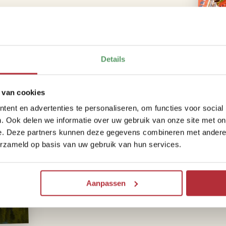
Details
 van cookies
Dag 3 – Ontdekking of
ent en advertenties te personaliseren, om functies voor social
. Ook delen we informatie over uw gebruik van onze site met on
Na een ontspannen ontbijt heb je de keuz
e. Deze partners kunnen deze gegevens combineren met andere i
Bezoek het Neurenberger kasteel voor ee
erzameld op basis van uw gebruik van hun services.
rustige wandeling langs de Pegnitz-rivier. 
en groene gebieden in de nabijheid. Neur
en het is een ideale afsluiting van je kor
Aanpassen