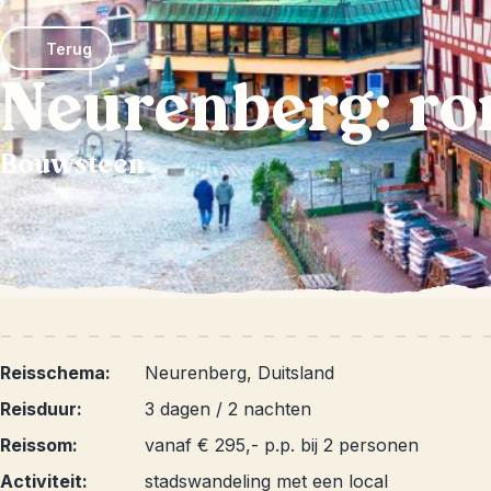
Terug
Neurenberg: ro
Bouwsteen
Reisschema:
Neurenberg, Duitsland
Reisduur:
3 dagen / 2 nachten
Reissom:
vanaf € 295,- p.p. bij 2 personen
Activiteit:
stadswandeling met een local