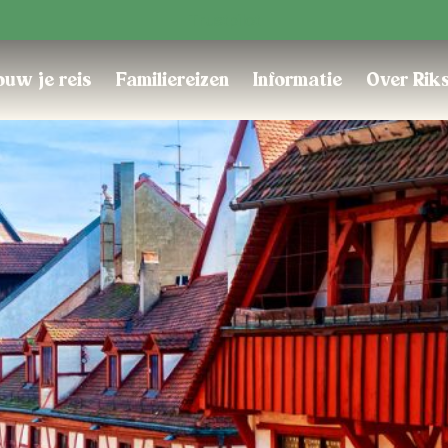
Trustpilot
uw je reis
Familiereizen
Informatie
Over Rik