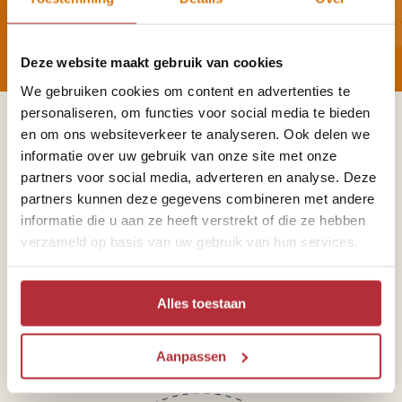
Reisnieuwtjes?
Deze website maakt gebruik van cookies
We gebruiken cookies om content en advertenties te
personaliseren, om functies voor social media te bieden
Sparren of heb je vragen?
en om ons websiteverkeer te analyseren. Ook delen we
informatie over uw gebruik van onze site met onze
partners voor social media, adverteren en analyse. Deze
partners kunnen deze gegevens combineren met andere
informatie die u aan ze heeft verstrekt of die ze hebben
verzameld op basis van uw gebruik van hun services.
Telefoon
071 891 04 16
Alles toestaan
Aanpassen