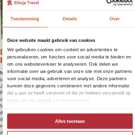
Toestemming
Details
Over
Deze website maakt gebruik van cookies
We gebruiken cookies om content en advertenties te
Dag 11 – Rijst plukken bij Luang
personaliseren, om functies voor social media te bieden en
Prabang
om ons websiteverkeer te analyseren. Ook delen we
informatie over uw gebruik van onze site met onze partners
Naast indrukwekkende tempels en de Mekong rivier, vind je in de
voor social media, adverteren en analyse. Deze partners
omgeving van Luang Prabang ook uitgestrekte, groene rijstvelden.
kunnen deze gegevens combineren met andere informatie
Je vertreks ’s morgens richting de rijstvelden rondom Luang
Prabang. Hier werk je samen met de lokale bevolking om elke stap
die u aan ze heeft verstrekt of die ze hebben verzameld op
van de rijstoogst te ervaren. De gids is enthousiast en vertelt je in
basis van uw gebruik van hun services.
14 stappen hoe rijst verbouwd wordt. Stap met je blote voeten in
de modder en plant zelf de rijst in de grond. Of vlecht samen met
de vrouwen uit het dorp een rieten mand in elkaar. De tour eindigt
Alles toestaan
met een proeverij van traditionele rijstgerechten. Aan het eind van
de ochtend word je weer teruggebracht naar je hotel.