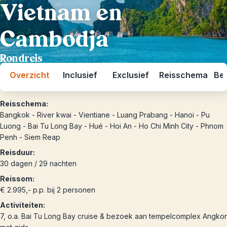
Vietnam en
Cambodja
Rondreis
Overzicht
Inclusief
Exclusief
Reisschema
Bes
Reisschema:
Bangkok - River kwai - Vientiane - Luang Prabang - Hanoi - Pu
Luong - Bai Tu Long Bay - Hué - Hoi An - Ho Chi Minh City - Phnom
Penh - Siem Reap
Reisduur:
30 dagen / 29 nachten
Reissom:
€ 2.995,- p.p. bij 2 personen
Activiteiten:
7, o.a. Bai Tu Long Bay cruise & bezoek aan tempelcomplex Angkor