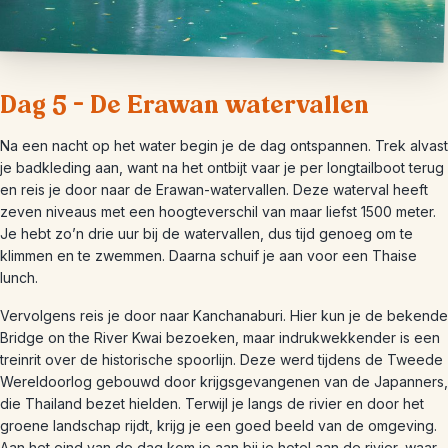
Dag 5 – De Erawan watervallen
Na een nacht op het water begin je de dag ontspannen. Trek alvast
je badkleding aan, want na het ontbijt vaar je per longtailboot terug
en reis je door naar de Erawan-watervallen. Deze waterval heeft
zeven niveaus met een hoogteverschil van maar liefst 1500 meter.
Je hebt zo’n drie uur bij de watervallen, dus tijd genoeg om te
klimmen en te zwemmen. Daarna schuif je aan voor een Thaise
lunch.
Vervolgens reis je door naar Kanchanaburi. Hier kun je de bekende
Bridge on the River Kwai bezoeken, maar indrukwekkender is een
treinrit over de historische spoorlijn. Deze werd tijdens de Tweede
Wereldoorlog gebouwd door krijgsgevangenen van de Japanners,
die Thailand bezet hielden. Terwijl je langs de rivier en door het
groene landschap rijdt, krijg je een goed beeld van de omgeving.
Aan het eind van de dag kom je aan bij je hotel aan de rivier, waar