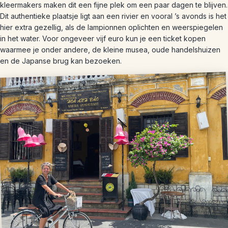
kleermakers maken dit een fijne plek om een paar dagen te blijven.
Dit authentieke plaatsje ligt aan een rivier en vooral ’s avonds is het
hier extra gezellig, als de lampionnen oplichten en weerspiegelen
in het water. Voor ongeveer vijf euro kun je een ticket kopen
waarmee je onder andere, de kleine musea, oude handelshuizen
en de Japanse brug kan bezoeken.