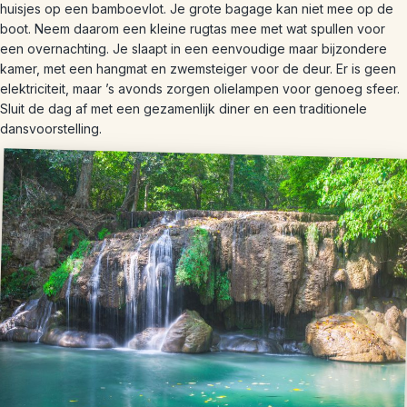
huisjes op een bamboevlot. Je grote bagage kan niet mee op de
boot. Neem daarom een kleine rugtas mee met wat spullen voor
een overnachting. Je slaapt in een eenvoudige maar bijzondere
kamer, met een hangmat en zwemsteiger voor de deur. Er is geen
elektriciteit, maar ’s avonds zorgen olielampen voor genoeg sfeer.
Sluit de dag af met een gezamenlijk diner en een traditionele
dansvoorstelling.