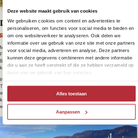
Deze website maakt gebruik van cookies
We gebruiken cookies om content en advertenties te
Dag 12
Bicheno –
Tasman
Peninsula
personaliseren, om functies voor social media te bieden en
Reistijd: circa 2,5 uur – 185 kilometer
om ons websiteverkeer te analyseren. Ook delen we
informatie over uw gebruik van onze site met onze partners
Maak een omweg van 30 km naar het prachtige schiereiland
voor social media, adverteren en analyse. Deze partners
Freycinet en geniet van het adembenemende uitzicht op Wineglass
kunnen deze gegevens combineren met andere informatie
Bay. Een aanrader voor de lunch is Freycinet Marine Farm, waar je
die u aan ze heeft verstrekt of die ze hebben verzameld op
kunt genieten van verse mosselen.
basis van uw gebruik van hun services.
In de middag reis je verder naar Port Arthur op het schiereiland
Tasman. Zin in een bijzonder uitstapje? Maak dan een “spooktocht”
en laat je verrassen! In de historische gevangenis van Port Arthur
Alles toestaan
komt de geschiedenis van Australië als strafkolonie tot leven. Ga op
een onvergetelijke reis door de tijd.
Aanpassen