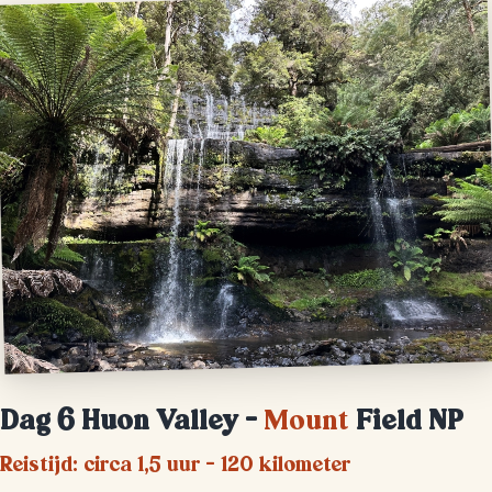
Dag 6 Huon Valley –
Mount
Field NP
Reistijd: circa 1,5 uur – 120 kilometer