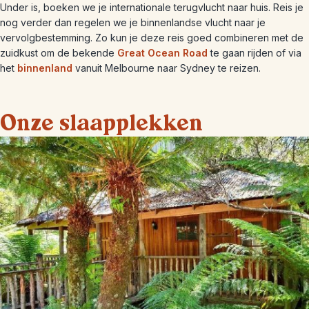
Under is, boeken we je internationale terugvlucht naar huis. Reis je
nog verder dan regelen we je binnenlandse vlucht naar je
vervolgbestemming. Zo kun je deze reis goed combineren met de
zuidkust om de bekende
Great Ocean Road
te gaan rijden of via
het
binnenland
vanuit Melbourne naar Sydney te reizen.
Onze slaapplekken