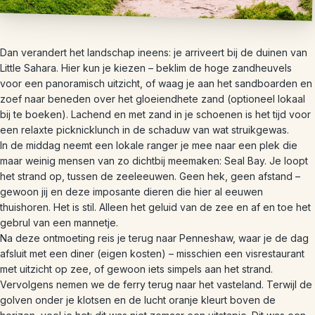
Dan verandert het landschap ineens: je arriveert bij de duinen van
Little Sahara. Hier kun je kiezen – beklim de hoge zandheuvels
voor een panoramisch uitzicht, of waag je aan het sandboarden en
zoef naar beneden over het gloeiendhete zand (optioneel lokaal
bij te boeken). Lachend en met zand in je schoenen is het tijd voor
een relaxte picknicklunch in de schaduw van wat struikgewas.
In de middag neemt een lokale ranger je mee naar een plek die
maar weinig mensen van zo dichtbij meemaken: Seal Bay. Je loopt
het strand op, tussen de zeeleeuwen. Geen hek, geen afstand –
gewoon jij en deze imposante dieren die hier al eeuwen
thuishoren. Het is stil. Alleen het geluid van de zee en af en toe het
gebrul van een mannetje.
Na deze ontmoeting reis je terug naar Penneshaw, waar je de dag
afsluit met een diner (eigen kosten) – misschien een visrestaurant
met uitzicht op zee, of gewoon iets simpels aan het strand.
Vervolgens nemen we de ferry terug naar het vasteland. Terwijl de
golven onder je klotsen en de lucht oranje kleurt boven de