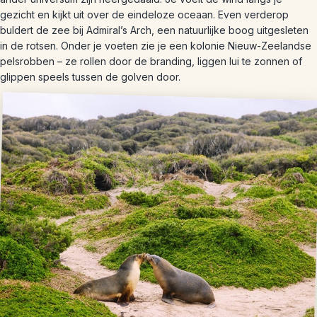
gezicht en kijkt uit over de eindeloze oceaan. Even verderop
buldert de zee bij Admiral’s Arch, een natuurlijke boog uitgesleten
in de rotsen. Onder je voeten zie je een kolonie Nieuw-Zeelandse
pelsrobben – ze rollen door de branding, liggen lui te zonnen of
glippen speels tussen de golven door.