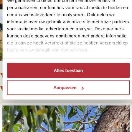
We gebruiken cookies om content en advertenties te
personaliseren, om functies voor social media te bieden en
om ons websiteverkeer te analyseren. Ook delen we
informatie over uw gebruik van onze site met onze partners
voor social media, adverteren en analyse. Deze partners
kunnen deze gegevens combineren met andere informatie
+
3
foto('s)
die u aan ze heeft verstrekt of die ze hebben verzameld op
basis van uw gebruik van hun services.
Alles toestaan
Voor deze reis bieden we de
volgende varianten aan
Aanpassen