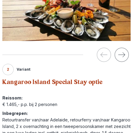
2
Variant
Kangaroo Island Special Stay optie
Reissom:
€ 1.465,- p.p. bij 2 personen
Inbegrepen:
Retourtransfer van/naar Adelaide, retourferry van/naar Kangaroo
Island, 2 x overnachting in een tweepersoonskamer met zeezicht
in een luxe lodge incl. ontbijt, picknicklunch, diner, 1,5 daagse