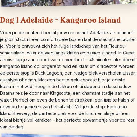
Dag 1 Adelaide – Kangaroo Island
Vroeg in de ochtend begint jouw reis vanuit Adelaide. Je ontmoet
je gids, stapt in een comfortabele bus en laat de stad al snel achter
je. Voor je ontvouwt zich het ruige landschap van het Fleurieu-
schiereiland, waar de weg langs kliffen en baaien slingert. In Cape
Jervis stap je aan boord van de veerboot – 45 minuten later doemt
Kangaroo Island op: ongerept, wild en klaar om ontdekt te worden.
Je eerste stop is Duck Lagoon, een rustige plek verscholen tussen
eucalyptusbomen. Met een beetje geluk spot je hier je eerste
koala in het wild, hoog in de takken of lui slapend in de schaduw.
Daarna reis je door naar Kingscote, een charmant stadje aan het
water. Perfect om even de benen te strekken, een ijsje te halen of
gewoon te genieten van het uitzicht. Volgende stop: Kangaroo
Island Brewery, de perfecte plek voor de lunch en als je wil een
lokaal biertje vol karakter – het perfecte opwarmertje voor de rest
van de dag.