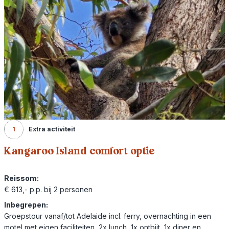
1
Extra activiteit
Kangaroo Island comfort optie
Reissom:
€ 613,- p.p. bij 2 personen
Inbegrepen:
Groepstour vanaf/tot Adelaide incl. ferry, overnachting in een
motel met eigen faciliteiten, 2x lunch, 1x ontbijt, 1x diner en