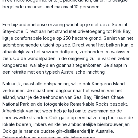
begeleide excursies met maximaal 10 personen
Een bijzonder intense ervaring wacht op je met deze Special
Stay-optie. Direct aan het strand met privétoegang tot Pink Bay,
ligt je comfortabele lodge op 250 hectare grond. Geniet van het
adembenemende uitzicht op zee. Direct vanaf het balkon kun je
afhankelijk van het seizoen dolfijnen, zeehonden en walvissen
zien. Op de wandelpaden in de omgeving zul je vast en zeker
kangoeroes, wallaby’s en goanna’s tegenkomen. Je slaapt in
een retraite met een typisch Australische inrichting.
Natuurlijk, naast alle ontspanning, wil je ook Kangaroo Island
verkennen. Je maakt een dagtour naar het westen van het
eiland, waar je de zeehonden van Seal Bay, Flinders Chase
National Park en de fotogenieke Remarkable Rocks bezoekt.
Afhankelijk van het weer heb je tijd om te zwemmen op de
sneeuwwitte stranden. Ook ga je op een halve dag tour naar de
lokale boeren, imkers en kleine ambachtelijke bierbrouwerijen.
Ook ga je naar de oudste gin-distilleerderij in Australië.
Entreegelden en proeverijen zijn inbegrepen.