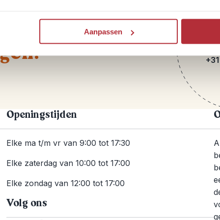
Aanpassen
T
agen?
+31
Openingstijden
O
Elke ma t/m vr van 9:00 tot 17:30
A
b
Elke zaterdag van 10:00 tot 17:00
b
e
Elke zondag van 12:00 tot 17:00
d
Volg ons
v
g