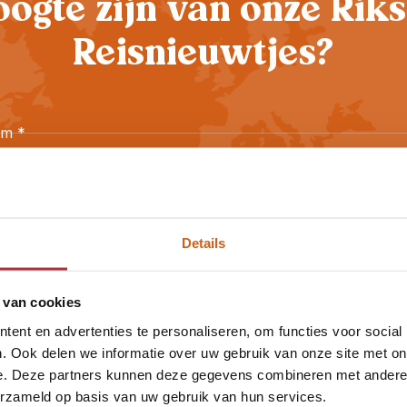
oogte zijn van onze Riks
Reisnieuwtjes?
am
*
ailadres
*
 begrijp dat ik me aanmeld voor de nieuwsbrief van Riksja T
 ga akkoord met het
Privacybeleid
.
Details
Aanmelden
 van cookies
ent en advertenties te personaliseren, om functies voor social
. Ook delen we informatie over uw gebruik van onze site met on
e. Deze partners kunnen deze gegevens combineren met andere i
erzameld op basis van uw gebruik van hun services.