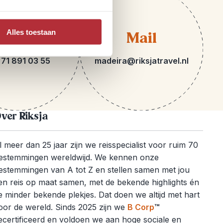
Alles toestaan
elefoon
Mail
 71 891 03 55
madeira@riksjatravel.nl
ver Riksja
l meer dan 25 jaar zijn we reisspecialist voor ruim 70
estemmingen wereldwijd. We kennen onze
estemmingen van A tot Z en stellen samen met jou
en reis op maat samen, met de bekende highlights én
e minder bekende plekjes. Dat doen we altijd met hart
oor de wereld. Sinds 2025 zijn we
B Corp
™
ecertificeerd en voldoen we aan hoge sociale en