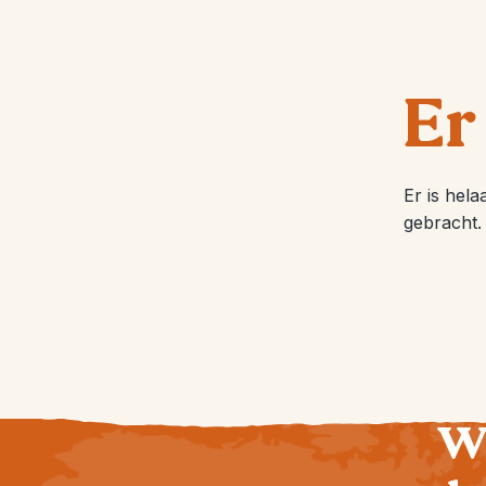
Er
Er is hel
gebracht.
Wi