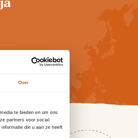
ja
ravel
Over
 media te bieden en om ons
ze partners voor social
nformatie die u aan ze heeft