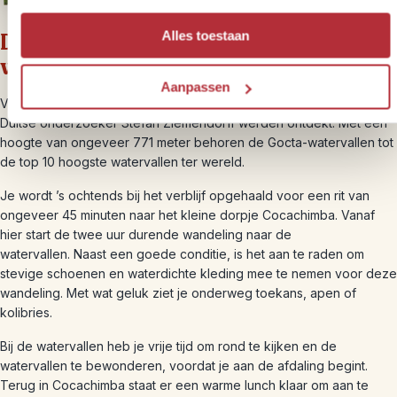
Dag 3 – Dagexcursie naar de Gocta-
Alles toestaan
watervallen
Aanpassen
Vandaag bezoek je de Gocta-watervallen die in 2002 door de
Duitse onderzoeker Stefan Ziemendorff werden ontdekt. Met een
hoogte van ongeveer 771 meter behoren de Gocta-watervallen tot
de top 10 hoogste watervallen ter wereld.
Je wordt ’s ochtends bij het verblijf opgehaald voor een rit van
ongeveer 45 minuten naar het kleine dorpje Cocachimba. Vanaf
hier start de twee uur durende wandeling naar de
watervallen. Naast een goede conditie, is het aan te raden om
stevige schoenen en waterdichte kleding mee te nemen voor deze
wandeling. Met wat geluk ziet je onderweg toekans, apen of
kolibries.
Bij de watervallen heb je vrije tijd om rond te kijken en de
watervallen te bewonderen, voordat je aan de afdaling begint.
Terug in Cocachimba staat er een warme lunch klaar om aan te