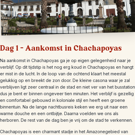
Dag 1 – Aankomst in Chachapoyas
Na aankomst in Chachapoyas ga je op eigen gelegenheid naar je
verblijf. Op dit tijdstip is het nog erg koud in Chachapoyas en hangt
er mist in de lucht. In de loop van de ochtend klaart het meestal
gelukkig op en breekt de zon door. De kleine casona waar je zal
verblijven ligt zeer centraal in de stad en niet ver van het busstation
dus je bent er binnen ongeveer tien minuten. Het verblijf is gezellig
en comfortabel gebouwd in koloniale stijl en heeft een groene
binnentuin. Na de lange nachtbusreis keken we erg uit naar een
warme douche en een ontbijtje. Daarna voelden we ons als
herboren. De rest van de dag ben je vrij om de stad te verkennen.
Chachapoyas is een charmant stadje in het Amazonegebied van