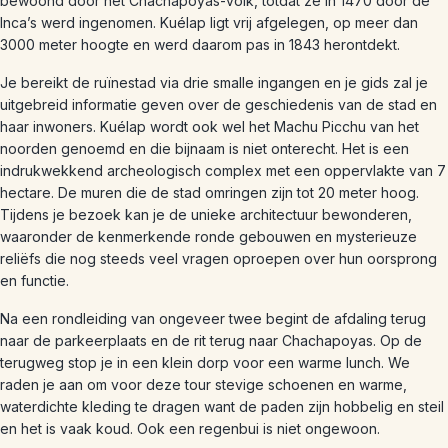
bewoond door het Chachapoyas-volk, totdat ze in 1470 door de
Inca’s werd ingenomen. Kuélap ligt vrij afgelegen, op meer dan
3000 meter hoogte en werd daarom pas in 1843 herontdekt.
Je bereikt de ruïnestad via drie smalle ingangen en je gids zal je
uitgebreid informatie geven over de geschiedenis van de stad en
haar inwoners. Kuélap wordt ook wel het Machu Picchu van het
noorden genoemd en die bijnaam is niet onterecht. Het is een
indrukwekkend archeologisch complex met een oppervlakte van 7
hectare. De muren die de stad omringen zijn tot 20 meter hoog.
Tijdens je bezoek kan je de unieke architectuur bewonderen,
waaronder de kenmerkende ronde gebouwen en mysterieuze
reliëfs die nog steeds veel vragen oproepen over hun oorsprong
en functie.
Na een rondleiding van ongeveer twee begint de afdaling terug
naar de parkeerplaats en de rit terug naar Chachapoyas. Op de
terugweg stop je in een klein dorp voor een warme lunch. We
raden je aan om voor deze tour stevige schoenen en warme,
waterdichte kleding te dragen want de paden zijn hobbelig en steil
en het is vaak koud. Ook een regenbui is niet ongewoon.