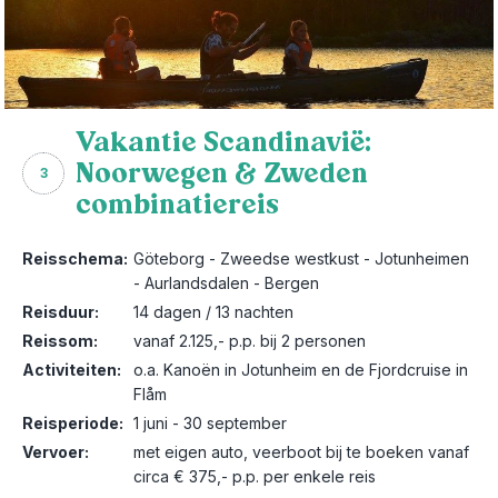
Vakantie Scandinavië:
Noorwegen & Zweden
3
combinatiereis
Reisschema:
Göteborg - Zweedse westkust - Jotunheimen
- Aurlandsdalen - Bergen
Reisduur:
14 dagen / 13 nachten
Reissom:
vanaf 2.125,- p.p. bij 2 personen
Activiteiten:
o.a. Kanoën in Jotunheim en de Fjordcruise in
Flåm
Reisperiode:
1 juni - 30 september
Vervoer:
met eigen auto, veerboot bij te boeken vanaf
circa € 375,- p.p. per enkele reis