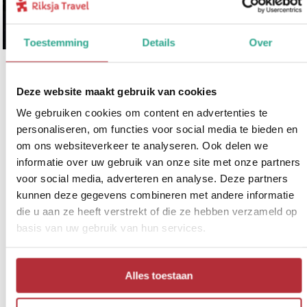
Toestemming
Details
Over
Lofoten & Noordkaap:
Ontdekkingstocht door
9
Deze website maakt gebruik van cookies
Lapland
We gebruiken cookies om content en advertenties te
personaliseren, om functies voor social media te bieden en
Reisschema:
Tromsø - Alta - Noordkaap - Inari - Muonio -
om ons websiteverkeer te analyseren. Ook delen we
Abisko - Lofoten - Narvik
informatie over uw gebruik van onze site met onze partners
Reisduur:
17 dagen / 16 nachten
voor social media, adverteren en analyse. Deze partners
Reissom:
vanaf € 3.045,- p.p. bij 2 personen
kunnen deze gegevens combineren met andere informatie
Activiteit:
koningskrab excursie Noordkaap
die u aan ze heeft verstrekt of die ze hebben verzameld op
basis van uw gebruik van hun services.
Huurauto:
bij te boeken vanaf circa € 1.500,- p.p.
Vluchten:
bij te boeken vanaf € 400,- p.p.
Reisperiode:
1 juni - 31 oktober
Alles toestaan
Meer informatie