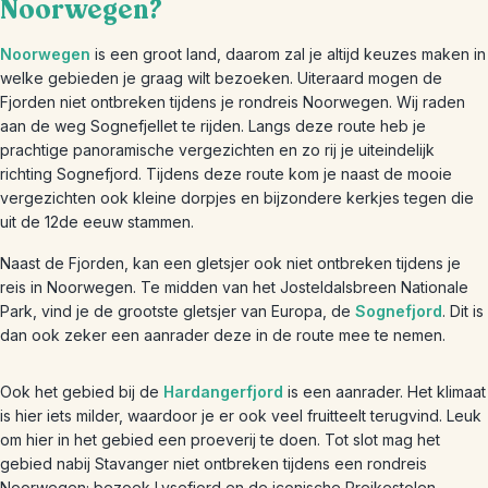
Noorwegen?
Noorwegen
is een groot land, daarom zal je altijd keuzes maken in
welke gebieden je graag wilt bezoeken. Uiteraard mogen de
Fjorden niet ontbreken tijdens je rondreis Noorwegen. Wij raden
aan de weg Sognefjellet te rijden. Langs deze route heb je
prachtige panoramische vergezichten en zo rij je uiteindelijk
richting Sognefjord. Tijdens deze route kom je naast de mooie
vergezichten ook kleine dorpjes en bijzondere kerkjes tegen die
uit de 12de eeuw stammen.
Naast de Fjorden, kan een gletsjer ook niet ontbreken tijdens je
reis in Noorwegen. Te midden van het Josteldalsbreen Nationale
Park, vind je de grootste gletsjer van Europa, de
Sognefjord
. Dit is
dan ook zeker een aanrader deze in de route mee te nemen.
Ook het gebied bij de
Hardangerfjord
is een aanrader. Het klimaat
is hier iets milder, waardoor je er ook veel fruitteelt terugvind. Leuk
om hier in het gebied een proeverij te doen. Tot slot mag het
gebied nabij Stavanger niet ontbreken tijdens een rondreis
Noorwegen; bezoek Lysefjord en de iconische Preikestolen.