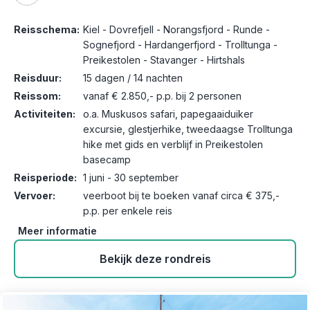
Reisschema:
Kiel - Dovrefjell - Norangsfjord - Runde -
Sognefjord - Hardangerfjord - Trolltunga -
Preikestolen - Stavanger - Hirtshals
Reisduur:
15 dagen / 14 nachten
Reissom:
vanaf € 2.850,- p.p. bij 2 personen
Activiteiten:
o.a. Muskusos safari, papegaaiduiker
excursie, glestjerhike, tweedaagse Trolltunga
hike met gids en verblijf in Preikestolen
basecamp
Reisperiode:
1 juni - 30 september
Vervoer:
veerboot bij te boeken vanaf circa € 375,-
p.p. per enkele reis
Meer informatie
Bekijk deze rondreis