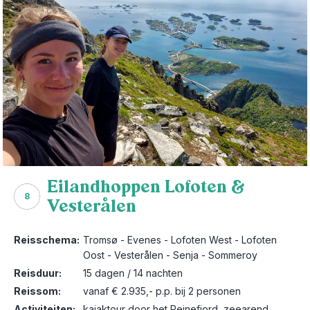
Eilandhoppen Lofoten &
8
Vesterålen
Reisschema:
Tromsø - Evenes - Lofoten West - Lofoten
Oost - Vesterålen - Senja - Sommeroy
Reisduur:
15 dagen / 14 nachten
Reissom:
vanaf € 2.935,- p.p. bij 2 personen
Activiteiten:
kajaktour door het Reinefjord, zeearend