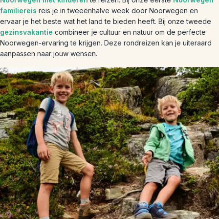
familiereis
reis je in tweeënhalve week door Noorwegen en
ervaar je het beste wat het land te bieden heeft. Bij onze tweede
gezinsvakantie
combineer je cultuur en natuur om de perfecte
Noorwegen-ervaring te krijgen. Deze rondreizen kan je uiteraard
aanpassen naar jouw wensen.