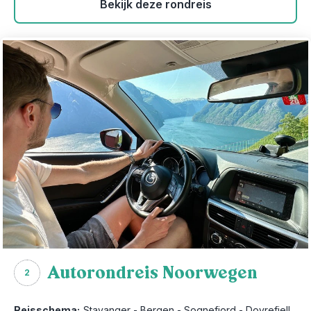
Bekijk deze rondreis
Autorondreis Noorwegen
2
Reisschema:
Stavanger - Bergen - Sognefjord - Dovrefjell