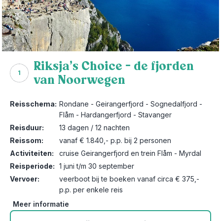
Riksja’s Choice – de fjorden
1
van Noorwegen
Reisschema:
Rondane - Geirangerfjord - Sognedalfjord -
Flåm - Hardangerfjord - Stavanger
Reisduur:
13 dagen / 12 nachten
Reissom:
vanaf € 1.840,- p.p. bij 2 personen
Activiteiten:
cruise Geirangerfjord en trein Flåm - Myrdal
Reisperiode:
1 juni t/m 30 september
Vervoer:
veerboot bij te boeken vanaf circa € 375,-
p.p. per enkele reis
Meer informatie