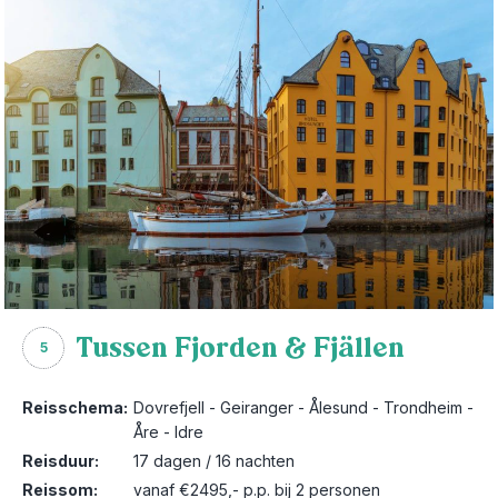
Tussen Fjorden & Fjällen
5
Reisschema:
Dovrefjell - Geiranger - Ålesund - Trondheim -
Åre - Idre
Reisduur:
17 dagen / 16 nachten
Reissom:
vanaf €2495,- p.p. bij 2 personen