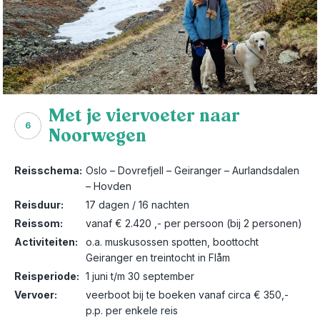
Met je viervoeter naar
6
Noorwegen
Reisschema:
Oslo – Dovrefjell – Geiranger – Aurlandsdalen
– Hovden
Reisduur:
17 dagen / 16 nachten
Reissom:
vanaf € 2.420 ,- per persoon (bij 2 personen)
Activiteiten:
o.a. muskusossen spotten, boottocht
Geiranger en treintocht in Flåm
Reisperiode:
1 juni t/m 30 september
Vervoer:
veerboot bij te boeken vanaf circa € 350,-
p.p. per enkele reis