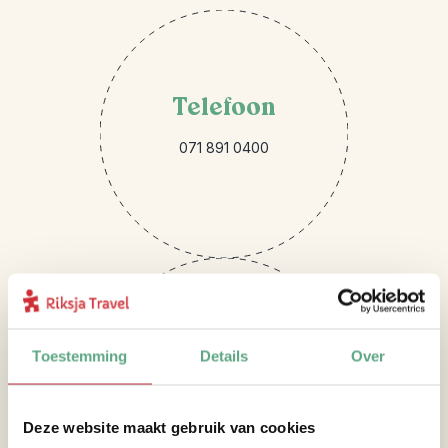
Telefoon
071 891 0400
Mail
Toestemming
Details
Over
montenegro@riksjatravel.nl
Deze website maakt gebruik van cookies