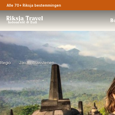
Alle 70+ Riksja bestemmingen
Riksja Travel
Bo
Indonesië & Bali
Regio
Java Bouwstenen