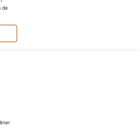
n
n de
diner