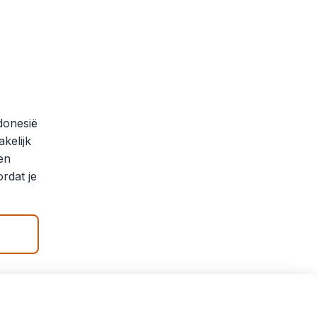
donesië
kelijk
en
rdat je