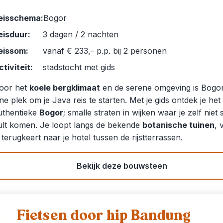
eisschema:
Bogor
eisduur:
3 dagen / 2 nachten
eissom:
vanaf € 233,- p.p. bij 2 personen
ctiviteit:
stadstocht met gids
oor het
koele bergklimaat
en de serene omgeving is Bogo
ijne plek om je Java reis te starten. Met je gids ontdek je het
uthentieke
Bogor
; smalle straten in wijken waar je zelf niet 
ult komen. Je loopt langs de bekende
botanische tuinen
, 
e terugkeert naar je hotel tussen de rijstterrassen.
Bekijk deze bouwsteen
Fietsen door hip Bandung
3