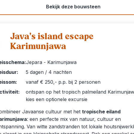
Bekijk deze bouwsteen
Java’s island escape
Karimunjawa
5
eisschema:
Jepara - Karimunjawa
eisduur:
5 dagen / 4 nachten
eissom:
vanaf € 250,- p.p. bij 2 personen
ctiviteit:
ontspan op het tropisch palmeiland Karimunjaw
kies een optionele excursie
ombineer Javaanse cultuur met het
tropische eiland
arimunjawa
: een perfecte mix van natuur, cultuur en
ntspanning. Van witte zandstranden tot lokale houtsnijwerk