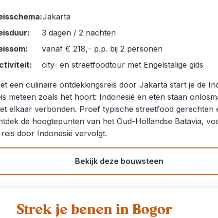
eisschema:
Jakarta
eisduur:
3 dagen / 2 nachten
eissom:
vanaf € 218,- p.p. bij 2 personen
ctiviteit:
city- en streetfoodtour met Engelstalige gids
et een culinaire ontdekkingsreis door Jakarta start je de In
eis meteen zoals het hoort: Indonesië en eten staan onlosma
et elkaar verbonden. Proef typische streetfood gerechten 
ntdek de hoogtepunten van het Oud-Hollandse Batavia, voo
e reis door Indonesië vervolgt.
Bekijk deze bouwsteen
Strek je benen in Bogor
2