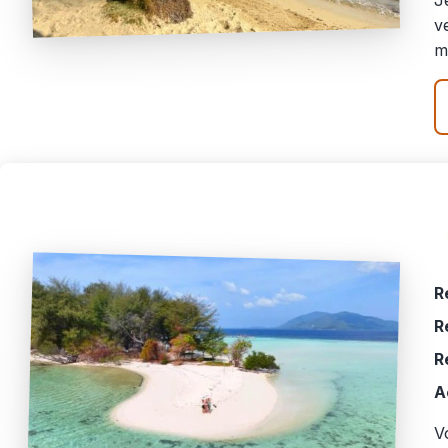
J
v
m
R
R
R
A
V