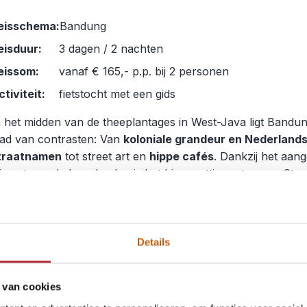
eisschema:
Bandung
eisduur:
3 dagen / 2 nachten
eissom:
vanaf € 165,- p.p. bij 2 personen
ctiviteit:
fietstocht met een gids
n het midden van de theeplantages in West-Java ligt Bandu
tad van contrasten: Van
koloniale grandeur en Nederland
traatnamen
tot street art en
hippe cafés
. Dankzij het aa
limaat van de hooglanden is het hier prettig vertoeven. Sta
iets
en verken de levendige markten en historische gebou
en
lokale gids
. Ontdek hoe Bandung het verleden omarmt 
egelijk een broedplaats is voor kunst, mode en
culinaire
errassingen
. Een frisse, verrassende stop op je reis door 
Details
Bekijk deze bouwsteen
 van cookies