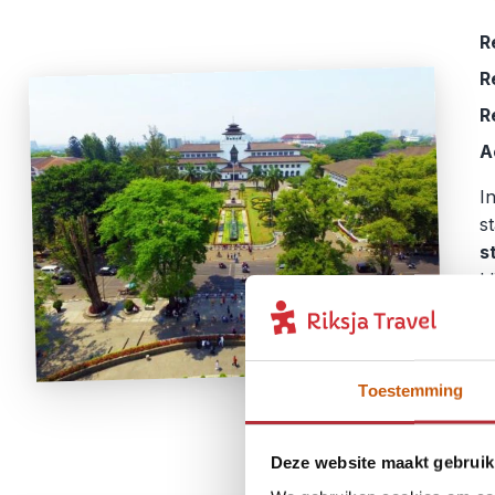
R
R
R
A
I
s
s
k
f
e
t
v
Toestemming
Deze website maakt gebruik