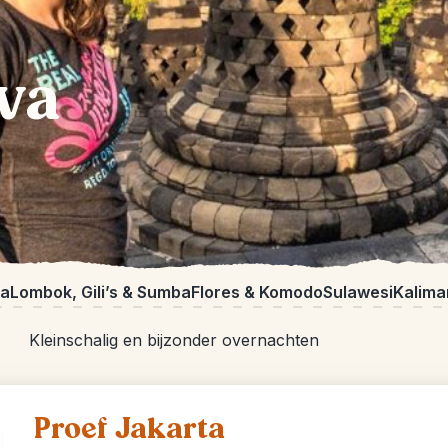
va
ra
Lombok, Gili’s & Sumba
Flores & Komodo
Sulawesi
Kalima
Kleinschalig en bijzonder overnachten
Proef Jakarta
1