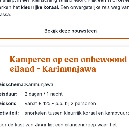
e slaapt in een kleinschalig strandresort. Pak een snorkel e
erken het
kleurrijke koraal
. Een onvergetelijke reis weg va
assa.
Bekijk deze bouwsteen
Kamperen op een onbewoond
eiland – Karimunjawa
6
eisschema:
Karimunjawa
eisduur:
2 dagen / 1 nacht
eissom:
vanaf € 125,- p.p. bij 2 personen
ctiviteit:
snorkelen tussen kleurrijk koraal en kampvuur
oor de kust van
Java
ligt een eilandengroep waar het