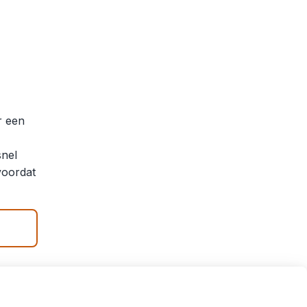
r een
snel
voordat