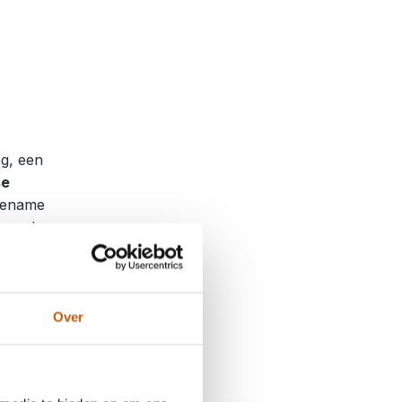
ng, een
se
ngename
p op de
wen met
en
Java.
Over