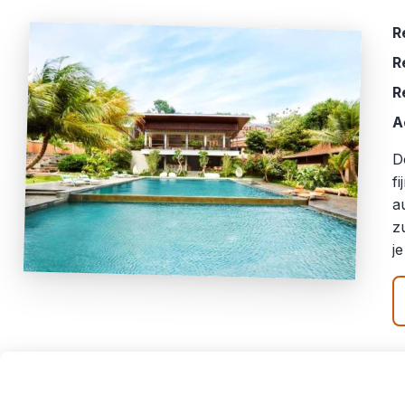
R
R
R
A
D
f
a
z
j