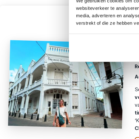
We gebruiken cookies om cont
websiteverkeer te analyseren
media, adverteren en analys
verstrekt of die ze hebben v
R
R
R
A
S
v
v
ti
‘
C