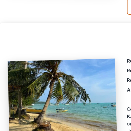
R
R
R
A
C
K
o