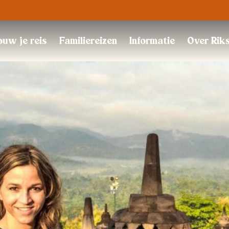
Trustpilot
uw je reis
Familiereizen
Informatie
Over Rik