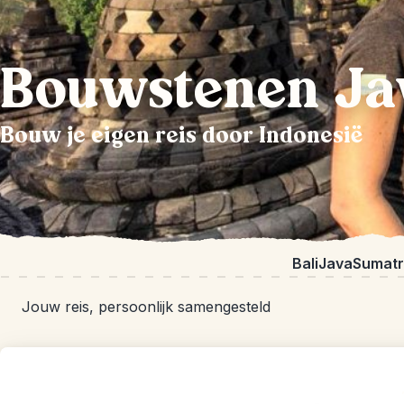
Bouwstenen Ja
Bouw je eigen reis door Indonesië
Bali
Java
Sumat
Jouw reis, persoonlijk samengesteld