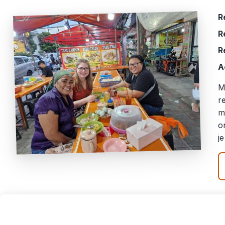
R
R
R
A
M
r
m
o
j