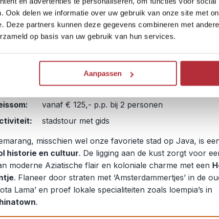
ent en advertenties te personaliseren, om functies voor social
. Ook delen we informatie over uw gebruik van onze site met on
e. Deze partners kunnen deze gegevens combineren met andere i
Poort naar het verleden in
erzameld op basis van uw gebruik van hun services.
Semarang
4
eisschema:
Semarang
Aanpassen
eisduur:
3 dagen / 2 nachten
eissom:
vanaf € 125,- p.p. bij 2 personen
ctiviteit:
stadstour met gids
emarang, misschien wel onze favoriete stad op Java, is een
ol historie en cultuur
. De ligging aan de kust zorgt voor e
an moderne Aziatische flair en koloniale charme met een
H
ntje
. Flaneer door straten met ‘Amsterdammertjes’ in de ou
Kota Lama’ en proef lokale specialiteiten zoals loempia’s in
hinatown
.