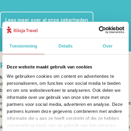
Lees meer over al onze zekerheden
Toestemming
Details
Over
Riksja brengt je dichterbij
Deze website maakt gebruik van cookies
We gebruiken cookies om content en advertenties te
Natuurlijk laten we je de highlights van Griekenland zien, maar ook
personaliseren, om functies voor social media te bieden
de onontdekte parels. Zo brengen we je naar een van de mooiste
en om ons websiteverkeer te analyseren. Ook delen we
bergdorpen van de Peloponnesos, bezoek je een orthodox
klooster, verken je natuurlijk mythische ruïnes en ook rustige
informatie over uw gebruik van onze site met onze
vissersdorpjes. Je reist altijd individueel, zodat je je eigen plan kunt
partners voor social media, adverteren en analyse. Deze
trekken. Onze collega’s in Griekenland staan tijdens je reis 24/7
partners kunnen deze gegevens combineren met andere
voor je klaar. Zo reis je avontuurlijk, maar sta je er nooit alleen voor.
informatie die u aan ze heeft verstrekt of die ze hebben
verzameld op basis van uw gebruik van hun services.
Als Griekenland-experts, weten wij waar je in Griekenland moet zijn