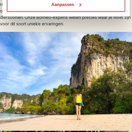
regenwoud, maakt kennis met de Iban-bevolking en leert meer
Aanpassen
over de bescherming van orang-oetans en andere bedreigde
diersoorten. Onze Borneo-experts weten precies waar je moet zijn
voor dit soort unieke ervaringen.