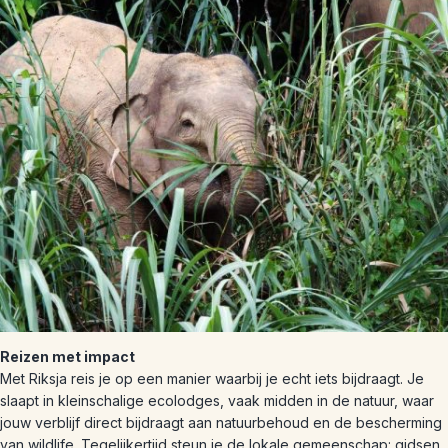
Reizen met impact
Met Riksja reis je op een manier waarbij je echt iets bijdraagt. Je
slaapt in kleinschalige ecolodges, vaak midden in de natuur, waar
jouw verblijf direct bijdraagt aan natuurbehoud en de bescherming
van wildlife. Tegelijkertijd steun je de lokale gemeenschap: gidsen,