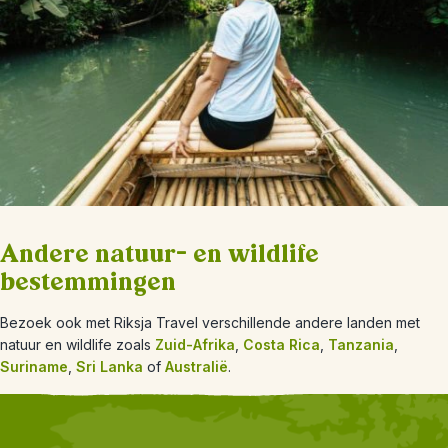
Andere natuur- en wildlife
bestemmingen
Bezoek ook met Riksja Travel verschillende andere landen met
natuur en wildlife zoals
Zuid-Afrika
,
Costa Rica
,
Tanzania
,
Suriname
,
Sri Lanka
of
Australië
.