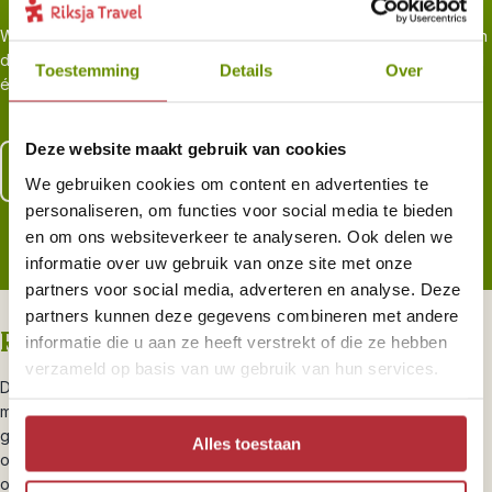
We zijn er zelf vaak geweest en kiezen de slimste routes, weg van
de platgetrapte paden, maar juist naar de plekken waar je het land
Toestemming
Details
Over
écht leert kennen. Voor reizigers, door reizigers.
Deze website maakt gebruik van cookies
Lees meer over al onze zekerheden
We gebruiken cookies om content en advertenties te
personaliseren, om functies voor social media te bieden
en om ons websiteverkeer te analyseren. Ook delen we
informatie over uw gebruik van onze site met onze
partners voor social media, adverteren en analyse. Deze
partners kunnen deze gegevens combineren met andere
Riksja brengt je dichterbij
informatie die u aan ze heeft verstrekt of die ze hebben
verzameld op basis van uw gebruik van hun services.
De highlights van Borneo wil je natuurlijk niet missen, maar juist de
minder bekende plekken maken je reis bijzonder. Fiets met een
gids door de straatjes van
Kuching
en ontdek verborgen plekjes,
Alles toestaan
of trek de jungle in met een enthousiaste gids die je alles vertelt
over wildlife. Je overnacht in een boomhut midden in het