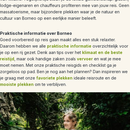
lodge-eigenaren en chauffeurs profiteren mee van jouw reis. Geen
massatoerisme, maar bijzondere plekken waar je de natuur en
cultuur van Borneo op een eerlijke manier beleeft.
Praktische informatie over Borneo
Goed voorbereid op reis gaan maakt alles een stuk relaxter.
Daarom hebben we alle
praktische informatie
overzichtelijk voor
je op een rij gezet. Denk aan tips over het
klimaat en de beste
reistijd
, maar ook handige zaken zoals
vervoer
en wat je mee
moet nemen. Met onze praktische reisgids en checklist ga je
zorgeloos op pad. Ben je nog aan het plannen? Dan inspireren we
je graag met onze
favoriete plekken
ideale reisroute en de
mooiste plekken
om te verblijven.