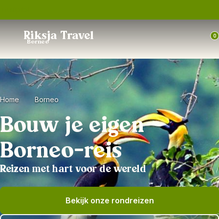
Trustpilot
Riksja Travel
0
Borneo
Home
Borneo
Bouw je eigen
Borneo-reis
Reizen met hart voor de wereld
Bekijk onze rondreizen