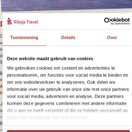
Dag 3 Vertrek Coogee, Sydney
Omdat Coogee naast een relaxed surfstrand ook een goede
Toestemming
Details
Over
uitvalsbasis is voor het centrum van Sydney, kun je er voor kiezen
om je verblijf met één of twee extra nachten te verlengen zodat je
de stad kunt bekijken. Is dit het einde van je reis, dan vlieg je vanuit
Deze website maakt gebruik van cookies
Sydney vervolgens naar huis.
We gebruiken cookies om content en advertenties te
Begint je Australië reis in Coogee, dan vlieg je bijvoorbeeld
personaliseren, om functies voor social media te bieden en
nu naar Alice Springs of Ayers Rock voor het
rode binnenland van
om ons websiteverkeer te analyseren. Ook delen we
Australië
, of naar de noordoostkust voor
regenwoud en de
informatie over uw gebruik van onze site met onze partners
tropische stranden en eilanden
voor social media, adverteren en analyse. Deze partners
kunnen deze gegevens combineren met andere informatie
Je kunt ook een auto ophalen in Sydney en starten met een
die u aan ze heeft verstrekt of die ze hebben verzameld op
selfdrive:
– noordwaarts richting wijngebied
Hunter Valley
en daarna naar
basis van uw gebruik van hun services.
Brisbane.
– of zuidwaarts richting de
hoofdstad Canberra
en daarna naar