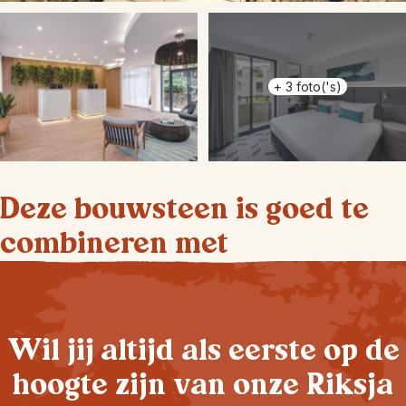
+
3
foto('s)
Deze bouwsteen is goed te
combineren met
Wil jij altijd als eerste op de
hoogte zijn van onze Riksja