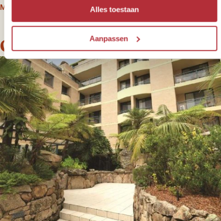
Melbourne
.
Alles toestaan
Aanpassen
Onze slaapplekken