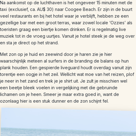
Na aankomst op de luchthaven is het ongeveer 15 minuten met de
taxi (exclusief, ca. AU$ 30) naar Coogee Beach. Er zijn in de buurt
veel restaurants en bij het hotel waar je verblijft, hebben ze een
gezellige bar met een groot terras, waar zowel locale ‘Ozzies’ als
toeristen graag een biertje komen drinken. Er is regelmatig live
muziek tot in de vroeg uurtjes. Vanuit je hotel steek je de weg over
en sta je direct op het strand.
Met zon op je huid en zeewind door je haren zie je hier
waarschijnlijk meteen al surfers in de branding de balans op hun
plank houden. Een gespierde liveguard houdt overdag vanuit zijn
torentje een oogje in het zeil. Wellicht wat moe van het reizen, plof
je neer in het zand en trek je je shirt uit. Je zult je misschien wel
een beetje bleek voelen in vergelijking met die gebruinde
lichamen om je heen. Smeer je maar extra goed in, want de
ozonlaag hier is een stuk dunner en de zon schijnt fel.