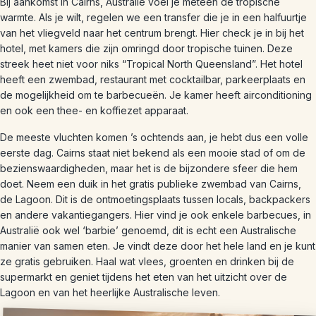
Bij aankomst in Cairns, Australië voel je meteen de tropische
warmte. Als je wilt, regelen we een transfer die je in een halfuurtje
van het vliegveld naar het centrum brengt. Hier check je in bij het
hotel, met kamers die zijn omringd door tropische tuinen. Deze
streek heet niet voor niks “Tropical North Queensland”. Het hotel
heeft een zwembad, restaurant met cocktailbar, parkeerplaats en
de mogelijkheid om te barbecueën. Je kamer heeft airconditioning
en ook een thee- en koffiezet apparaat.
De meeste vluchten komen ’s ochtends aan, je hebt dus een volle
eerste dag. Cairns staat niet bekend als een mooie stad of om de
bezienswaardigheden, maar het is de bijzondere sfeer die hem
doet. Neem een duik in het gratis publieke zwembad van Cairns,
de Lagoon. Dit is de ontmoetingsplaats tussen locals, backpackers
en andere vakantiegangers. Hier vind je ook enkele barbecues, in
Australië ook wel ‘barbie’ genoemd, dit is echt een Australische
manier van samen eten. Je vindt deze door het hele land en je kunt
ze gratis gebruiken. Haal wat vlees, groenten en drinken bij de
supermarkt en geniet tijdens het eten van het uitzicht over de
Lagoon en van het heerlijke Australische leven.