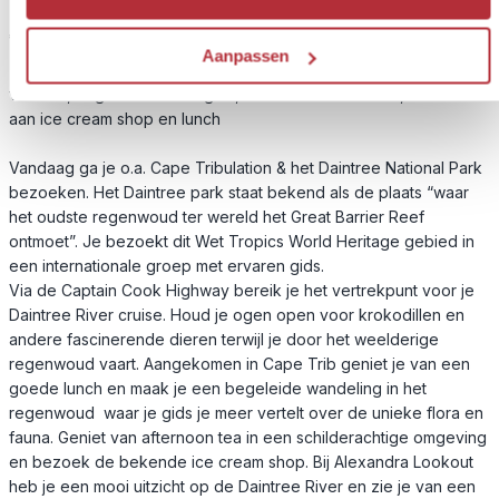
Reissom:
€ 153,- p.p.
Aanpassen
Inbegrepen:
vervoer, dagexcursie met gids, Daintree River Cruise, bezoek
aan ice cream shop en lunch
Vandaag ga je o.a. Cape Tribulation & het Daintree National Park
bezoeken. Het Daintree park staat bekend als de plaats “waar
het oudste regenwoud ter wereld het Great Barrier Reef
ontmoet”. Je bezoekt dit Wet Tropics World Heritage gebied in
een internationale groep met ervaren gids.
Via de Captain Cook Highway bereik je het vertrekpunt voor je
Daintree River cruise. Houd je ogen open voor krokodillen en
andere fascinerende dieren terwijl je door het weelderige
regenwoud vaart. Aangekomen in Cape Trib geniet je van een
goede lunch en maak je een begeleide wandeling in het
regenwoud waar je gids je meer vertelt over de unieke flora en
fauna. Geniet van afternoon tea in een schilderachtige omgeving
en bezoek de bekende ice cream shop. Bij Alexandra Lookout
heb je een mooi uitzicht op de Daintree River en zie je van een