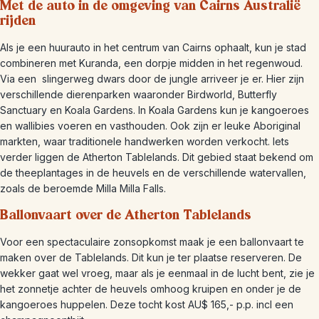
Met de auto in de omgeving van Cairns Australië
rijden
Als je een huurauto in het centrum van Cairns ophaalt, kun je stad
combineren met Kuranda, een dorpje midden in het regenwoud.
Via een slingerweg dwars door de jungle arriveer je er. Hier zijn
verschillende dierenparken waaronder Birdworld, Butterfly
Sanctuary en Koala Gardens. In Koala Gardens kun je kangoeroes
en wallibies voeren en vasthouden. Ook zijn er leuke Aboriginal
markten, waar traditionele handwerken worden verkocht. Iets
verder liggen de Atherton Tablelands. Dit gebied staat bekend om
de theeplantages in de heuvels en de verschillende watervallen,
zoals de beroemde Milla Milla Falls.
Ballonvaart over de Atherton Tablelands
Voor een spectaculaire zonsopkomst maak je een ballonvaart te
maken over de Tablelands. Dit kun je ter plaatse reserveren. De
wekker gaat wel vroeg, maar als je eenmaal in de lucht bent, zie je
het zonnetje achter de heuvels omhoog kruipen en onder je de
kangoeroes huppelen. Deze tocht kost AU$ 165,- p.p. incl een