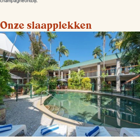
champagneontbijt.
Onze slaapplekken