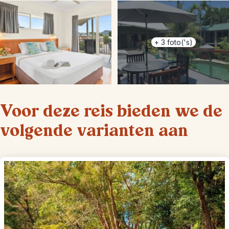
+
3
foto('s)
Voor deze reis bieden we de
volgende varianten aan